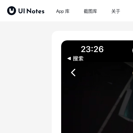
App 库
截图库
关于