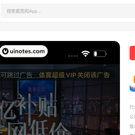
行
公
版