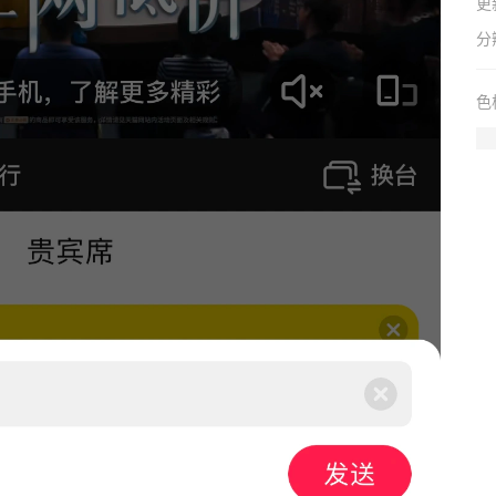
更
分
色