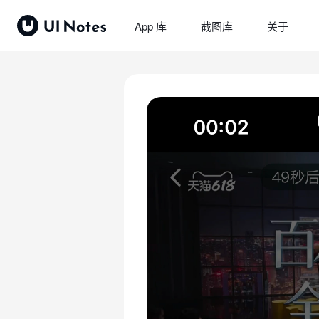
App 库
截图库
关于