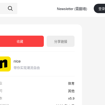
Newsletter (需翻墙)
登录
收藏
分享链接
nice
带你实现潮流自由
业
体育
司
其他
本
v5.9