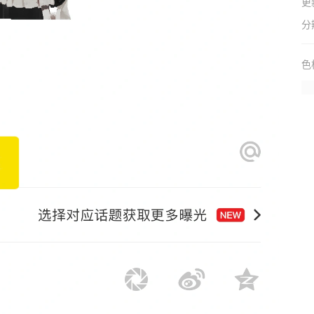
更
分
色