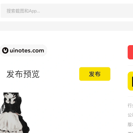
行
公
版