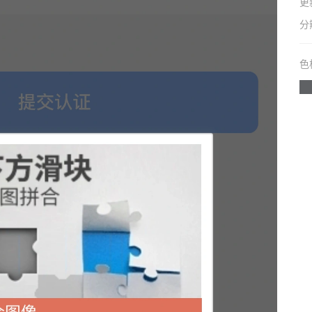
更
分
色