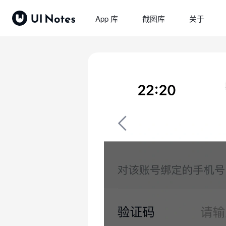
App 库
截图库
关于