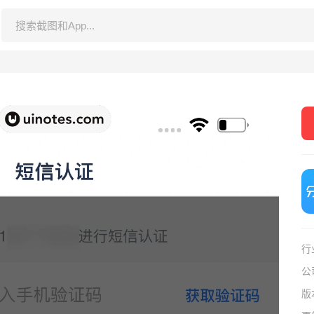
行
公
版