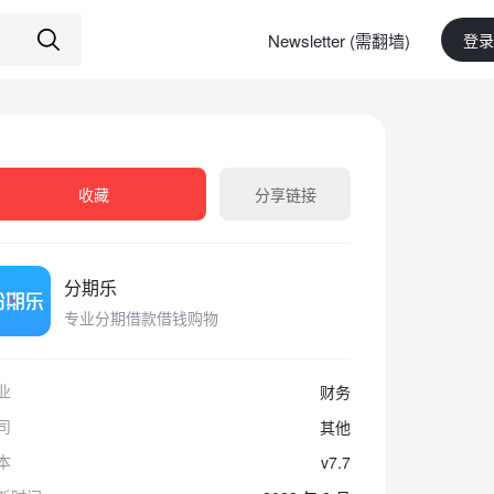
Newsletter (需翻墙)
登录
收藏
分享链接
分期乐
专业分期借款借钱购物
业
财务
司
其他
本
v7.7