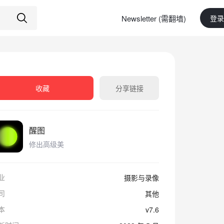
Newsletter (需翻墙)
登录
收藏
分享链接
醒图
修出高级美
业
摄影与录像
司
其他
本
v7.6