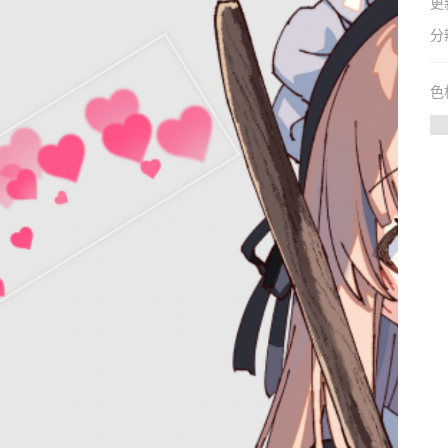
更
分
色