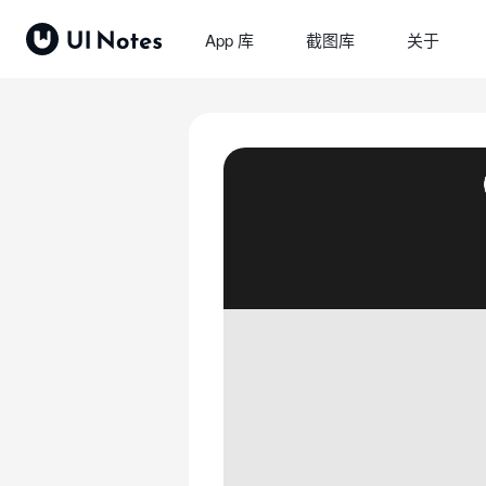
App 库
截图库
关于