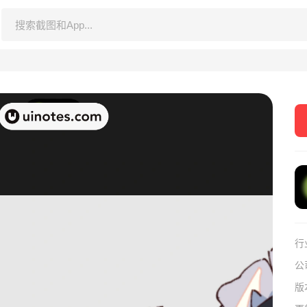
行
公
版