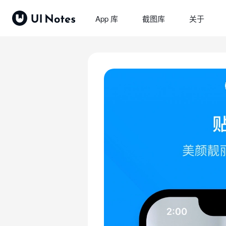
App 库
截图库
关于