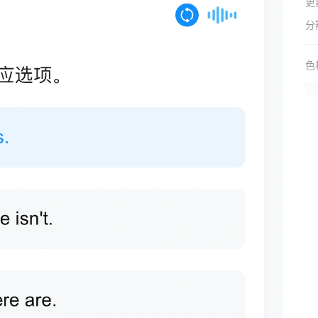
更
分
色