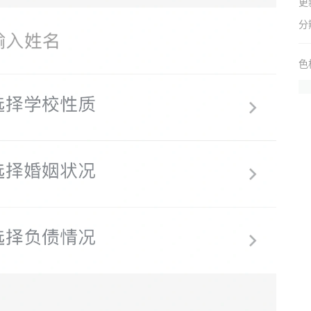
更
分
色