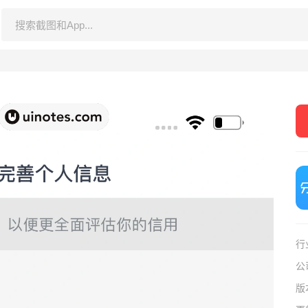
行
公
版