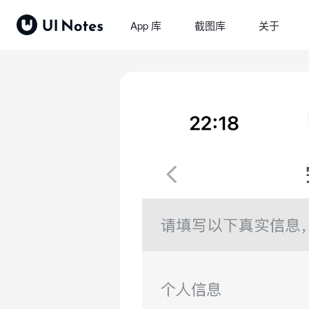
App 库
截图库
关于