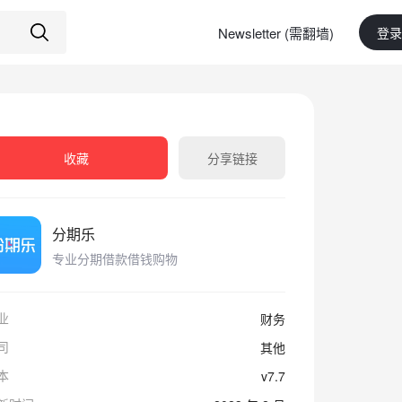
Newsletter (需翻墙)
登录
收藏
分享链接
分期乐
专业分期借款借钱购物
业
财务
司
其他
本
v7.7