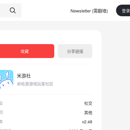
Newsletter (需翻墙)
登录
收藏
分享链接
米游社
米哈游游戏玩家社区
业
社交
司
其他
本
v2.48