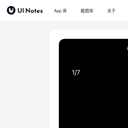
App 库
截图库
关于