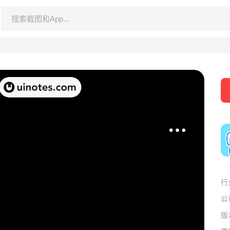
行
公
版