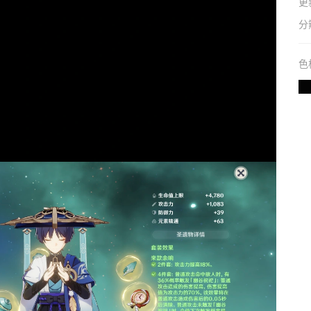
更
分
色