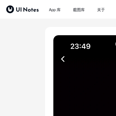
App 库
截图库
关于