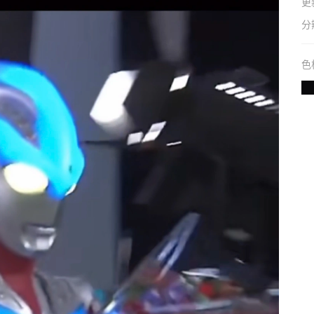
更
分
色