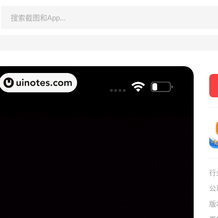
行
公
版