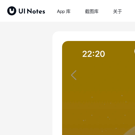
App 库
截图库
关于