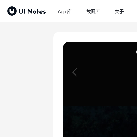
App 库
截图库
关于