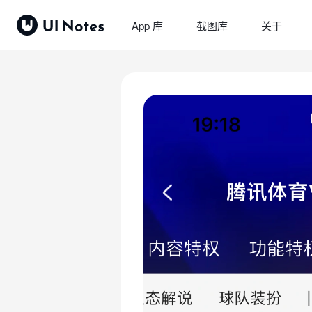
App 库
截图库
关于