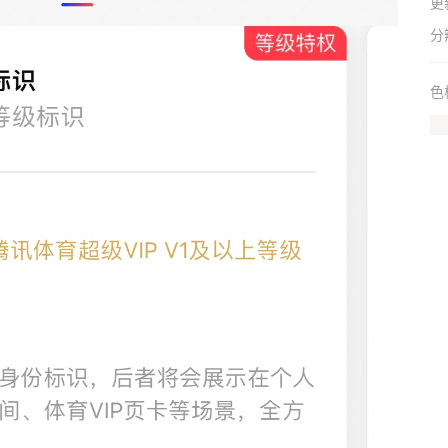
更
分
色