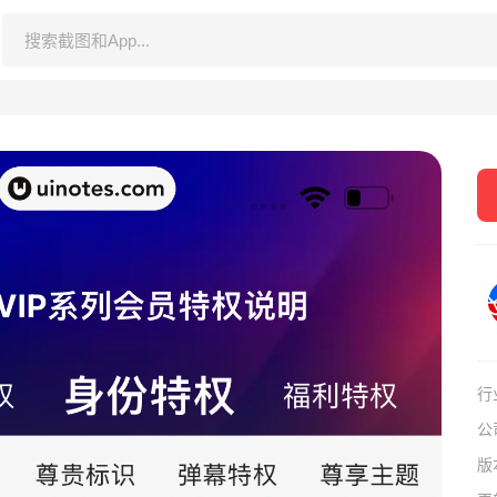
行
公
版