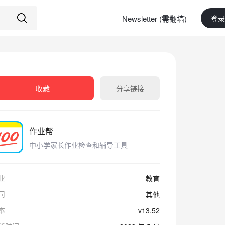
Newsletter (需翻墙)
登录
收藏
分享链接
作业帮
中小学家长作业检查和辅导工具
业
教育
司
其他
本
v13.52