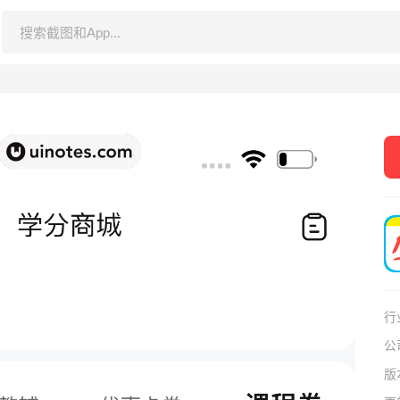
行
公
版