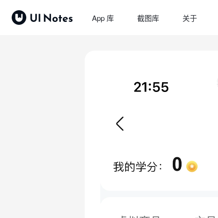
App 库
截图库
关于