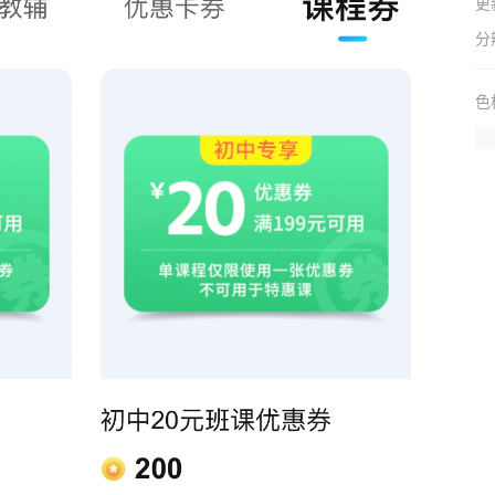
更
分
色