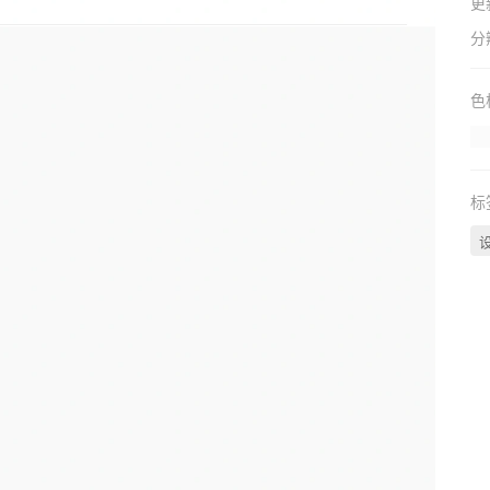
更
分
色
标