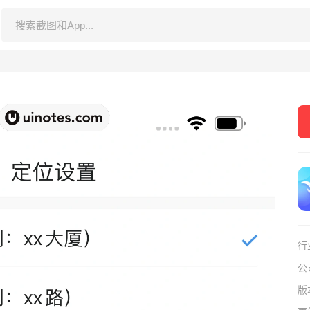
行
公
版