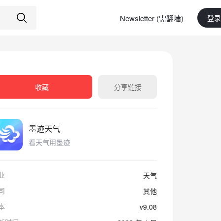
Newsletter (需翻墙)
登录
收藏
分享链接
墨迹天气
看天气用墨迹
业
天气
司
其他
本
v9.08