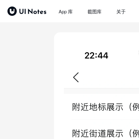
App 库
截图库
关于