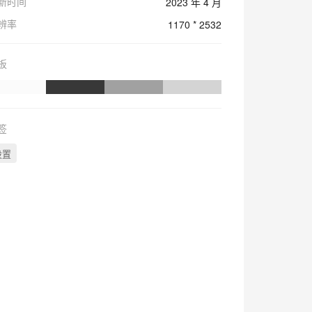
新时间
2023 年 4 月
辨率
1170 * 2532
板
签
设置