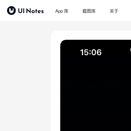
App 库
截图库
关于