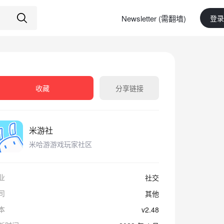
Newsletter (需翻墙)
登录
收藏
分享链接
米游社
米哈游游戏玩家社区
业
社交
司
其他
本
v2.48