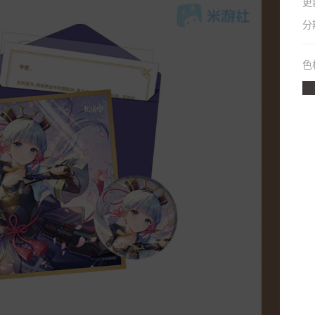
更
分
色