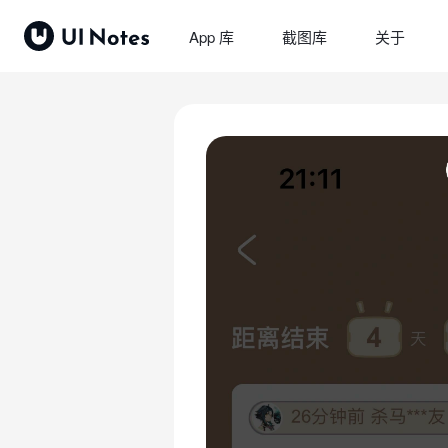
App 库
截图库
关于