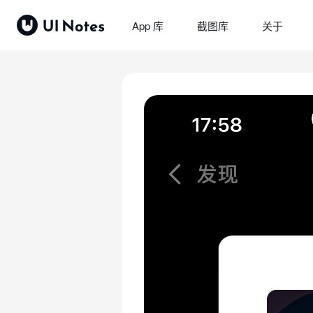
App 库
截图库
关于