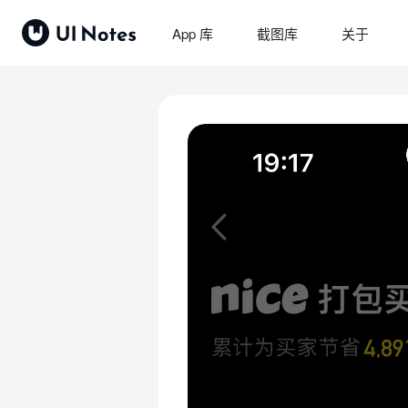
App 库
截图库
关于