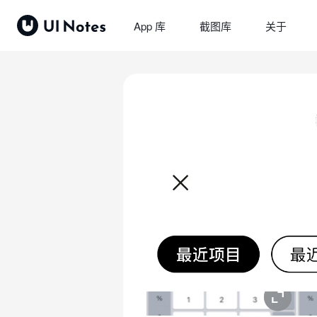
App 库
截图库
关于