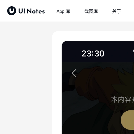
App 库
截图库
关于