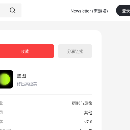
Newsletter (需翻墙)
登录
收藏
分享链接
醒图
修出高级美
业
摄影与录像
司
其他
本
v7.6