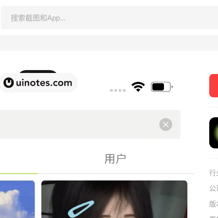
行
公
版