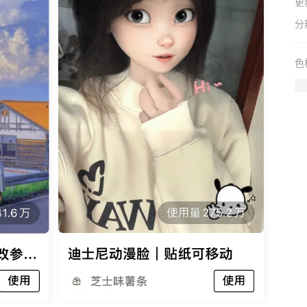
更
分
色