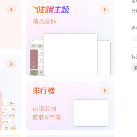
更
分
色
标