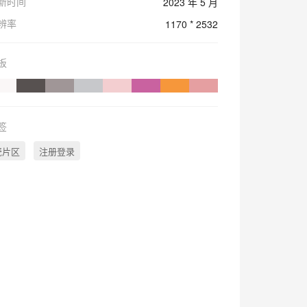
新时间
2023 年 5 月
辨率
1170 * 2532
板
签
瓷片区
注册登录