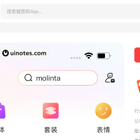
行
公
版