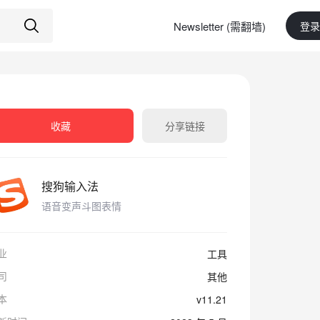
Newsletter (需翻墙)
登录
收藏
分享链接
搜狗输入法
语音变声斗图表情
业
工具
司
其他
本
v11.21