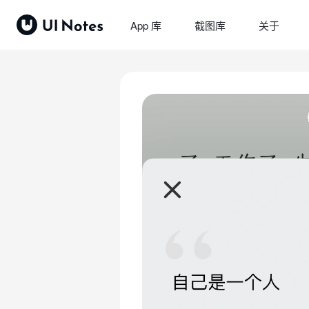
App 库
截图库
关于