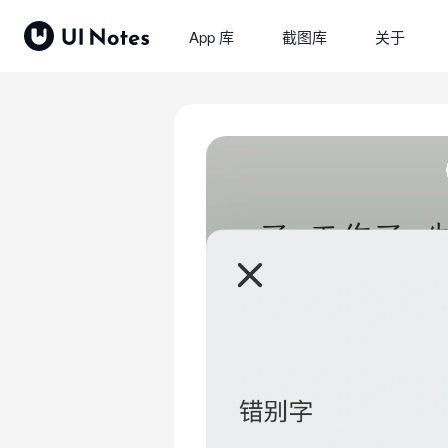
App 库
截图库
关于