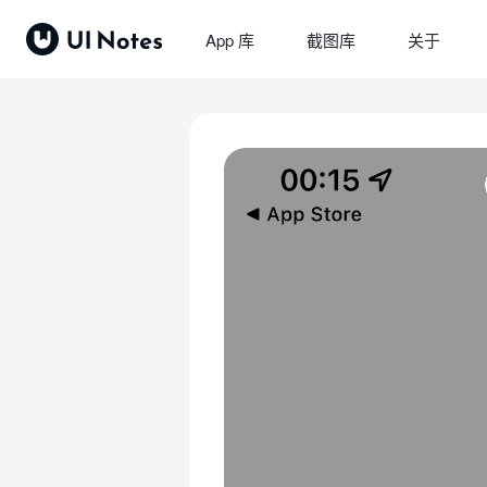
App 库
截图库
关于