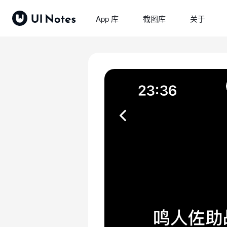
App 库
截图库
关于