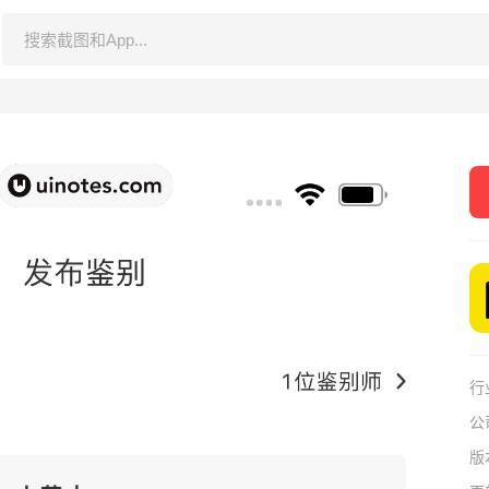
行
公
版