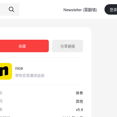
Newsletter (需翻墙)
登录
收藏
分享链接
nice
带你实现潮流自由
业
体育
司
其他
本
v5.9