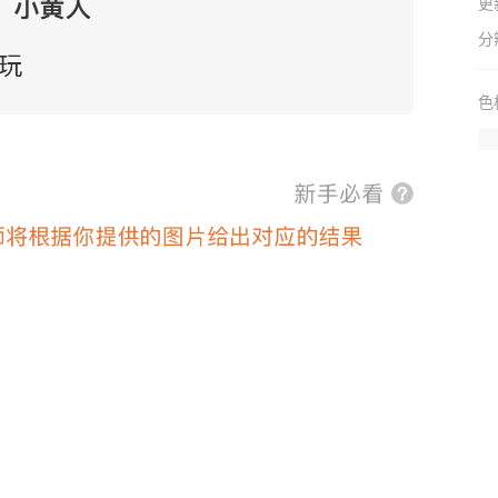
更
分
色