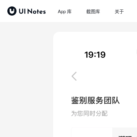
App 库
截图库
关于