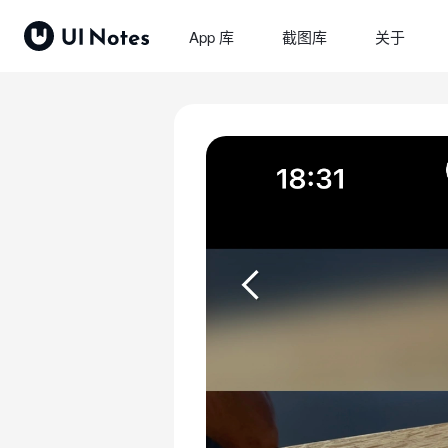
App 库
截图库
关于