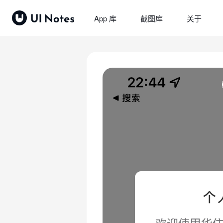
App 库
截图库
关于