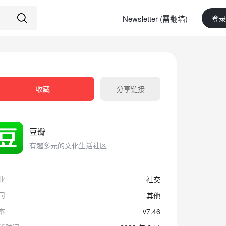
Newsletter (需翻墙)
登录
收藏
分享链接
豆瓣
有趣多元的文化生活社区
业
社交
司
其他
本
v7.46