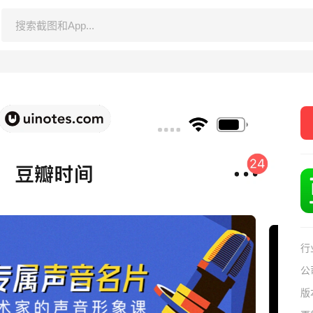
行
公
版