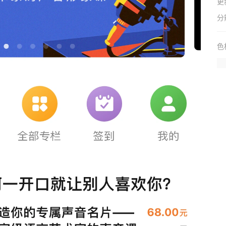
更
分
色