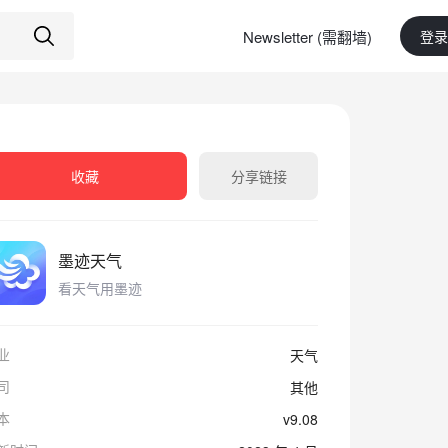
Newsletter (需翻墙)
登录
收藏
分享链接
墨迹天气
看天气用墨迹
业
天气
司
其他
本
v9.08