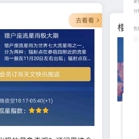
更
分
色