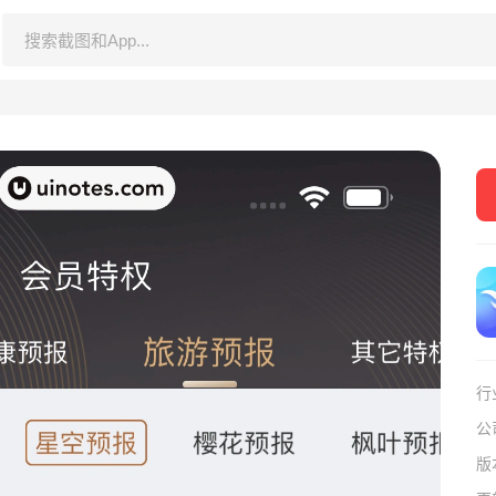
行
公
版