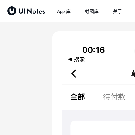
App 库
截图库
关于