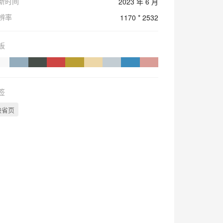
新时间
2023 年 6 月
辨率
1170 * 2532
板
签
缺省页