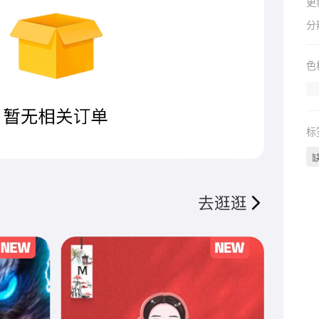
更
分
色
标