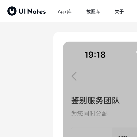
App 库
截图库
关于