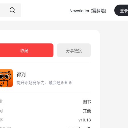
Newsletter (需翻墙)
登录
收藏
分享链接
得到
提升职场竞争力、融会通识知识
业
图书
司
其他
本
v10.13