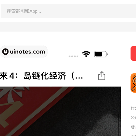
行
公
版