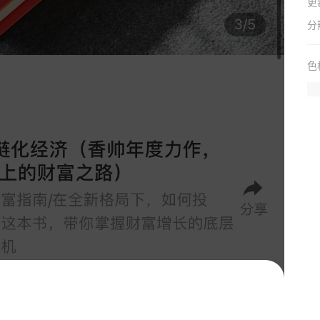
更
分
色