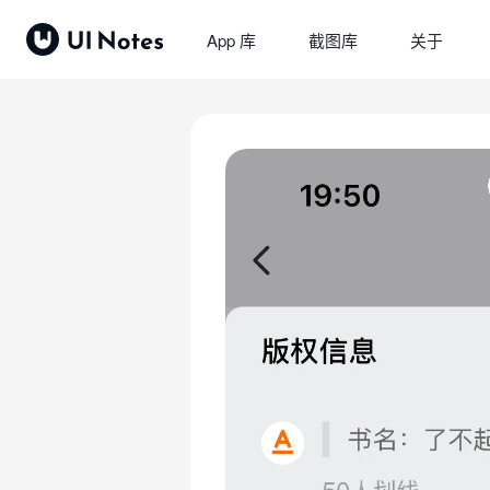
App 库
截图库
关于