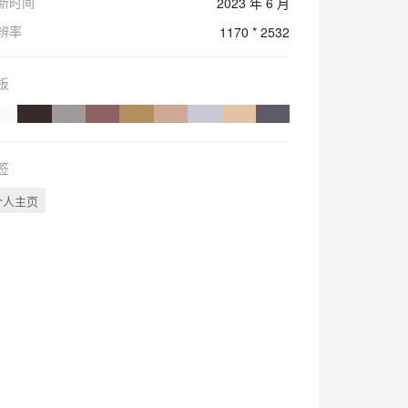
新时间
2023 年 6 月
辨率
1170 * 2532
板
签
个人主页