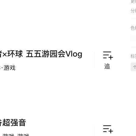
更
分
色
标