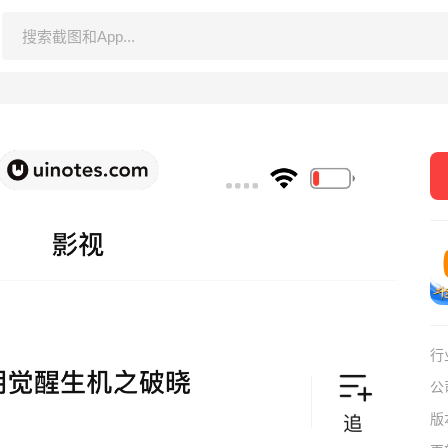
行
公
版