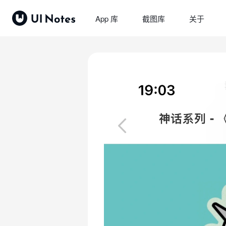
App 库
截图库
关于