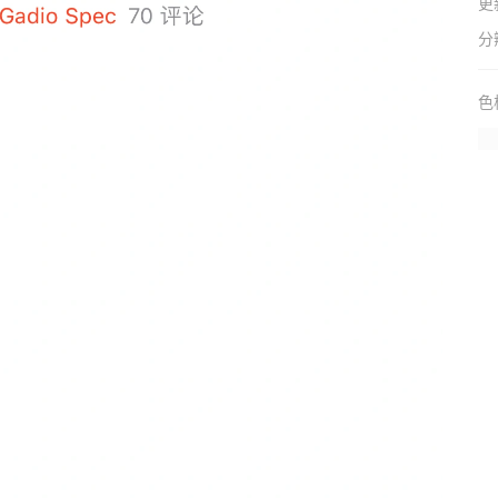
更
分
色