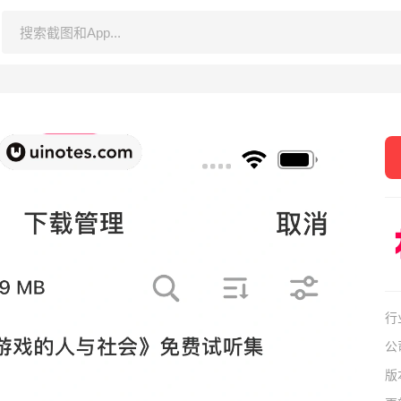
行
公
版