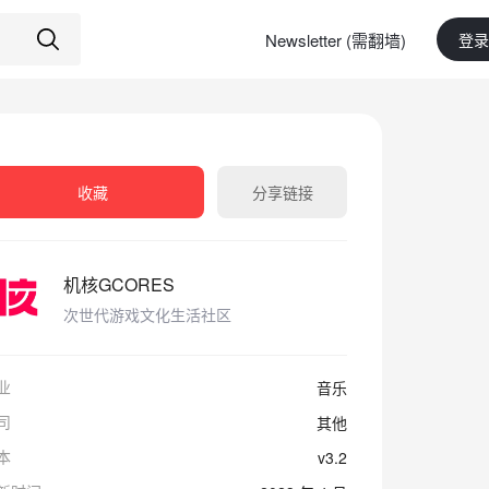
Newsletter (需翻墙)
登录
收藏
分享链接
机核GCORES
次世代游戏文化生活社区
业
音乐
司
其他
本
v3.2