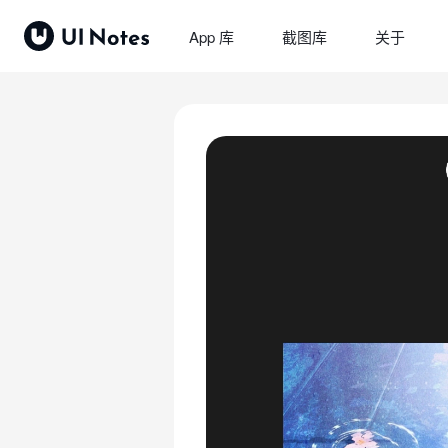
App 库
截图库
关于