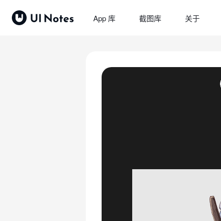
App 库
截图库
关于