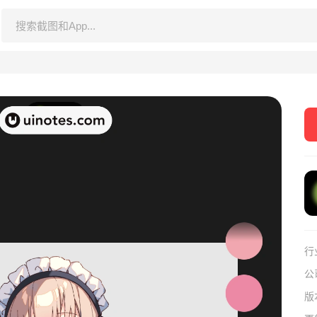
行
公
版