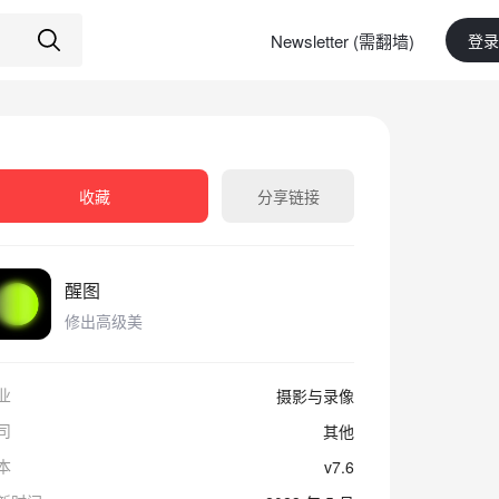
Newsletter (需翻墙)
登录
收藏
分享链接
醒图
修出高级美
业
摄影与录像
司
其他
本
v7.6