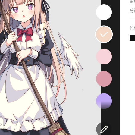
更
分
色