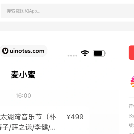
行
公
版