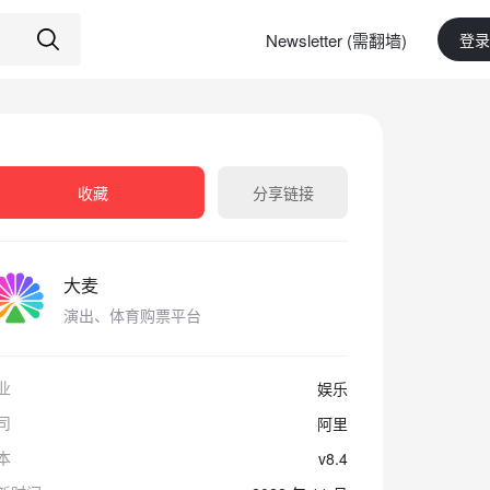
Newsletter (需翻墙)
登录
收藏
分享链接
大麦
演出、体育购票平台
业
娱乐
司
阿里
本
v8.4