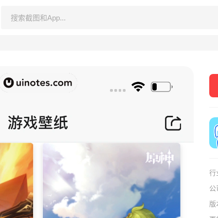
行
公
版