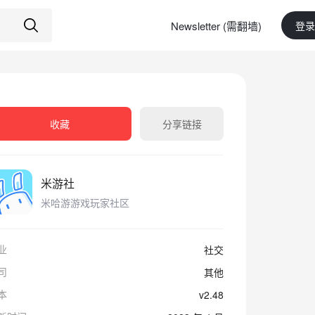
Newsletter (需翻墙)
登录
收藏
分享链接
米游社
米哈游游戏玩家社区
业
社交
司
其他
本
v2.48