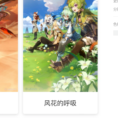
更
分
色