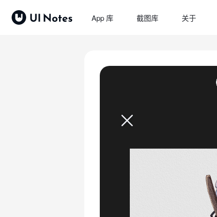
App 库
截图库
关于