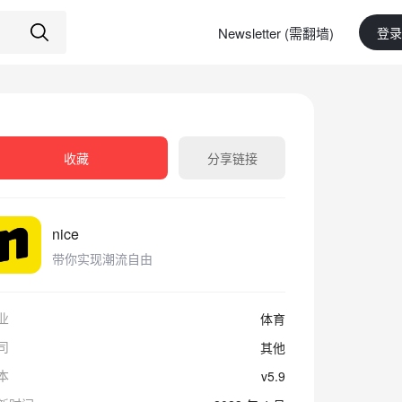
Newsletter (需翻墙)
登录
收藏
分享链接
nice
带你实现潮流自由
业
体育
司
其他
本
v5.9