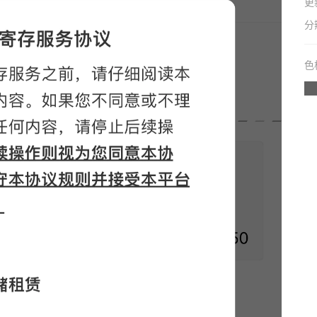
更
分
色