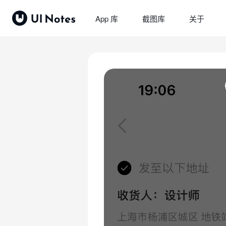
App 库
截图库
关于