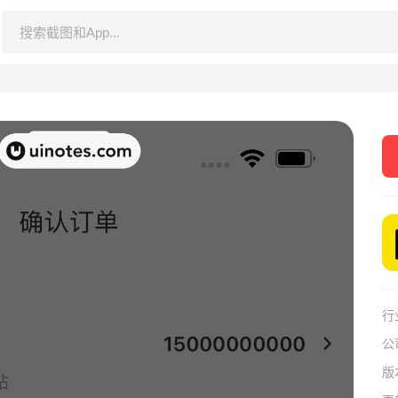
行
公
版