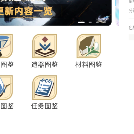
更
分
色