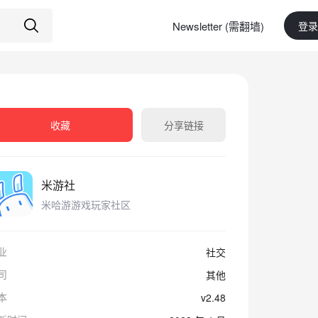
Newsletter (需翻墙)
登录
收藏
分享链接
米游社
米哈游游戏玩家社区
业
社交
司
其他
本
v2.48