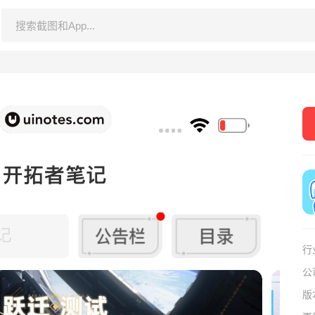
行
公
版