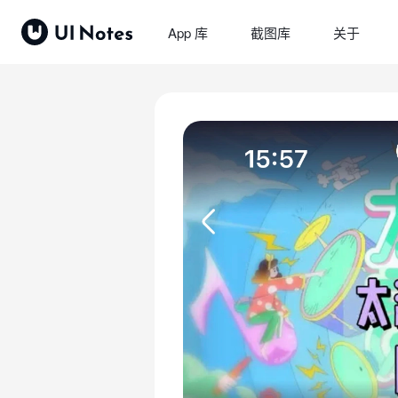
App 库
截图库
关于