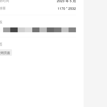
新时间
2023 年 5 月
辨率
1170 * 2532
板
签
说明页面