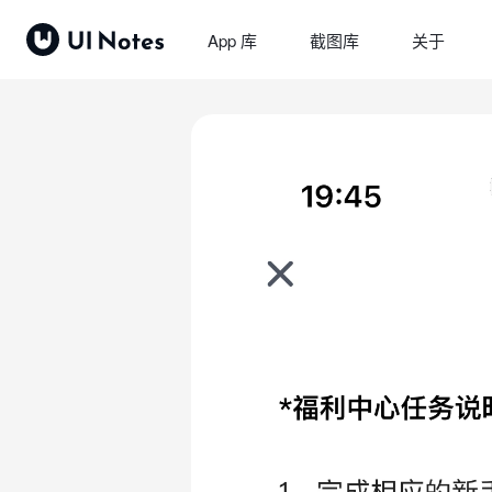
App 库
截图库
关于