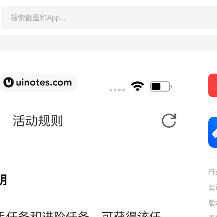
行
公
版