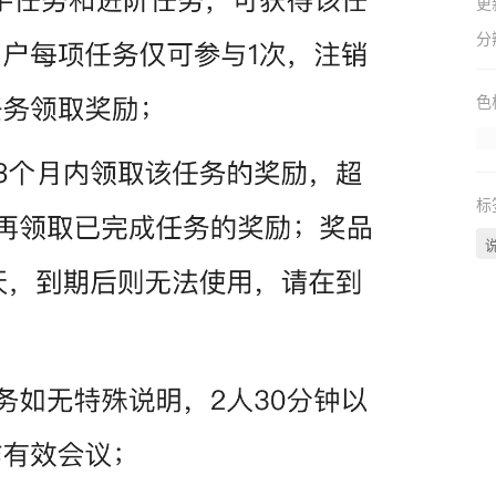
更
分
色
标