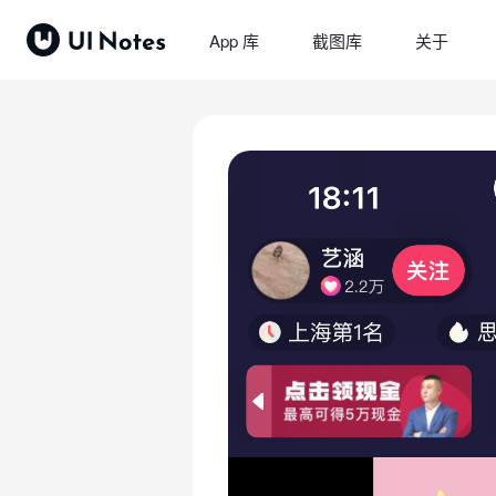
App 库
截图库
关于