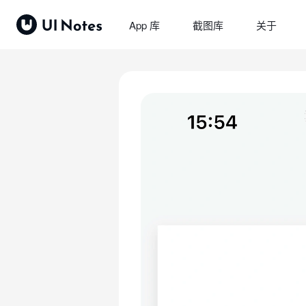
App 库
截图库
关于